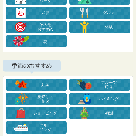
パーク
温泉
グルメ
その他
体験
おすすめ
花
フルーツ
紅葉
狩り
夏祭り・
ハイキング
花火
ショッピング
初詣
クルー
ジング