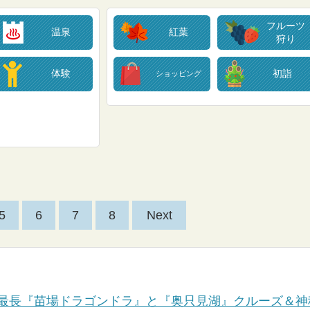
フルーツ
温泉
紅葉
狩り
体験
初詣
ショッピング
5
6
7
8
Next
最長『苗場ドラゴンドラ』と『奥只見湖』クルーズ＆神