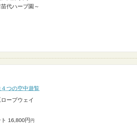
猪苗代ハーブ園～
鋭４つの空中遊覧
原ロープウェイ
ト 16,800円
円