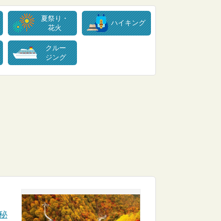
夏祭り・
ハイキング
花火
クルー
ジング
秘