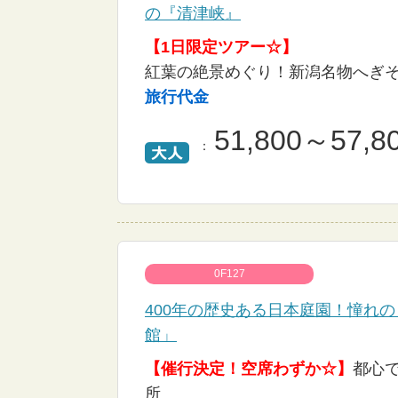
の『清津峡』
【1日限定ツアー☆】
紅葉の絶景めぐり！新潟名物へぎ
旅行代金
51,800～57,8
：
0F127
400年の歴史ある日本庭園！憧れ
館」
【催行決定！空席わずか☆】
都心
所