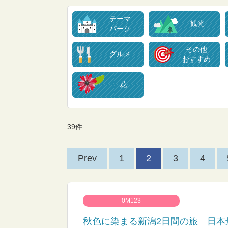
テーマ
観光
パーク
その他
グルメ
おすすめ
花
39件
Prev
1
2
3
4
0M123
秋色に染まる新潟2日間の旅 日本