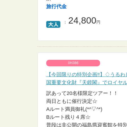
旅行代金
24,800
：
円
0H386
【今回限りの特別企画‼】♢うる
国重要文化財『天鏡閣』でロイヤ
訳あって20名様限定ツアー！！
両日ともに催行決定☆
Aルート満員御礼(*^▽^*)
Bルート残り４席☆
普段は非公開の福島県迎賓館を特