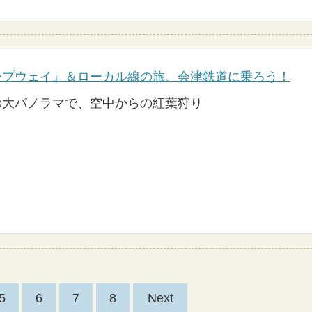
ープウェイ』＆ローカル線の旅、会津鉄道に乗ろう！
の大パノラマで、空中からの紅葉狩り
5
6
7
8
Next