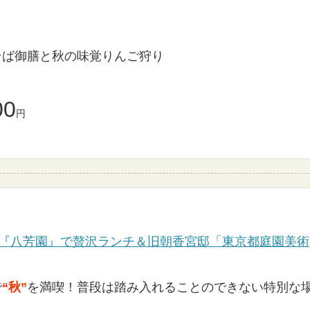
そば御膳と秋の味覚りんご狩り
00
円
の『八芳園』で贅沢ランチ＆旧朝香宮邸「東京都庭園美術
で
“秋”
を満喫！普段は踏み入れることのできない特別な