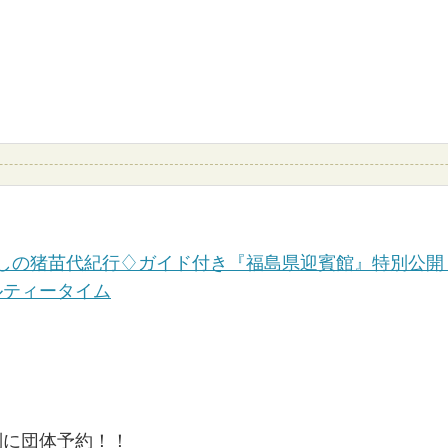
わしの猪苗代紀行♢ガイド付き『福島県迎賓館』特別公
ルティータイム
別に団体予約！！