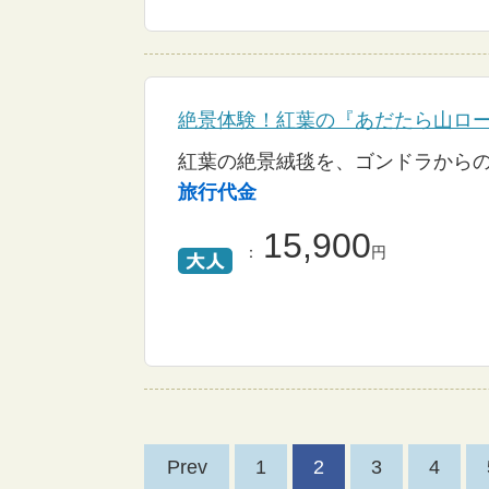
絶景体験！紅葉の『あだたら山ロ
紅葉の絶景絨毯を、ゴンドラから
旅行代金
15,900
：
円
Prev
1
2
3
4