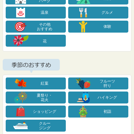
パーク
温泉
グルメ
その他
体験
おすすめ
花
フルーツ
紅葉
狩り
夏祭り・
ハイキング
花火
ショッピング
初詣
クルー
ジング