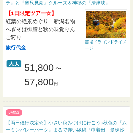
ラ』と『奥只見湖』クルーズ＆神秘の『清津峡』
【1日限定ツアー☆】
紅葉の絶景めぐり！新潟名物
へぎそば御膳と秋の味覚りん
ご狩り
苗場ドラゴンドライメ
旅行代金
ージ
51,800～
57,800
円
0A052
【両日催行決定☆】小さい秋みつけに行こう♪秋色の『ム
ーミンバレーパーク』まるで赤い絨毯『巾着田 曼珠沙