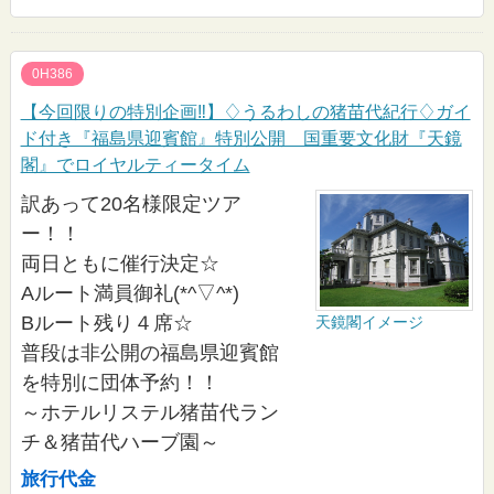
0H386
【今回限りの特別企画‼】♢うるわしの猪苗代紀行♢ガイ
ド付き『福島県迎賓館』特別公開 国重要文化財『天鏡
閣』でロイヤルティータイム
訳あって20名様限定ツア
ー！！
両日ともに催行決定☆
Aルート満員御礼(*^▽^*)
Bルート残り４席☆
天鏡閣イメージ
普段は非公開の福島県迎賓館
を特別に団体予約！！
～ホテルリステル猪苗代ラン
チ＆猪苗代ハーブ園～
旅行代金