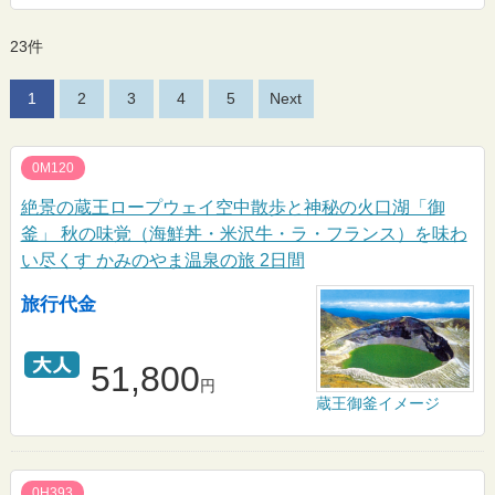
23件
1
2
3
4
5
Next
0M120
絶景の蔵王ロープウェイ空中散歩と神秘の火口湖「御
釜」 秋の味覚（海鮮丼・米沢牛・ラ・フランス）を味わ
い尽くす かみのやま温泉の旅 2日間
旅行代金
51,800
円
蔵王御釜イメージ
0H393