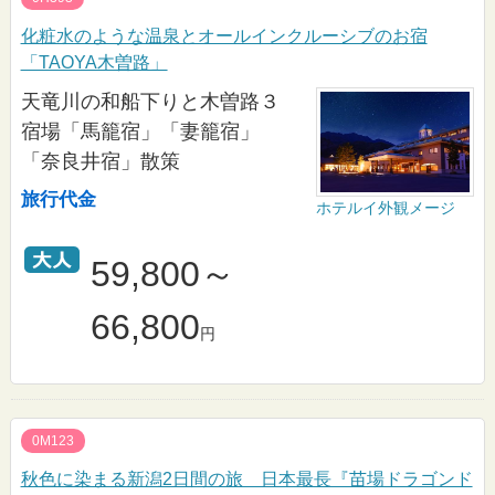
化粧水のような温泉とオールインクルーシブのお宿
「TAOYA木曽路」
天竜川の和船下りと木曽路３
宿場「馬籠宿」「妻籠宿」
「奈良井宿」散策
旅行代金
ホテルイ外観メージ
59,800～
66,800
円
0M123
秋色に染まる新潟2日間の旅 日本最長『苗場ドラゴンド