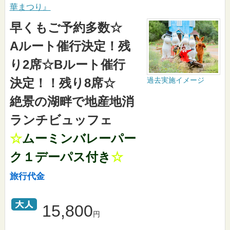
華まつり』
早くもご予約多数☆
Aルート催行決定！残
り2席☆Bルート催行
過去実施イメージ
決定！！残り8席☆
絶景の湖畔で地産地消
ランチビュッフェ
☆
ムーミンバレーパー
ク１デーパス付き
☆
旅行代金
15,800
円