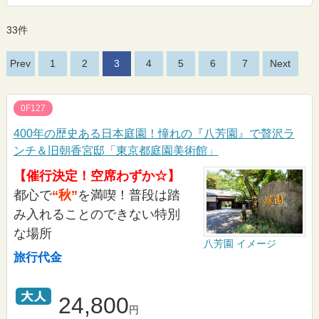
33件
Prev
1
2
3
4
5
6
7
Next
0F127
400年の歴史ある日本庭園！憧れの『八芳園』で贅沢ラ
ンチ＆旧朝香宮邸「東京都庭園美術館」
【催行決定！空席わずか☆】
都心で
“秋”
を満喫！普段は踏
み入れることのできない特別
な場所
八芳園 イメージ
旅行代金
24,800
円