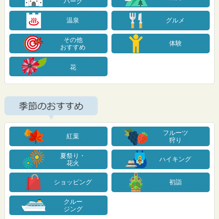
パーク
温泉
グルメ
その他
体験
おすすめ
花
フルーツ
紅葉
狩り
夏祭り・
ハイキング
花火
ショッピング
初詣
クルー
ジング