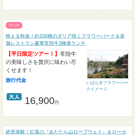
0F128
映える秋旅！約100種のダリア咲くフラワーパーク＆老
舗レストラン豪華常陸牛3種盛ランチ
【平日限定ツアー！】
常陸牛
の美味しさを贅沢に味わい尽
くせます！
旅行代金
いばらきフラワーパー
クイメージ
16,900
円
絶景体験！紅葉の『あだたら山ロープウェイ』＆ローカ