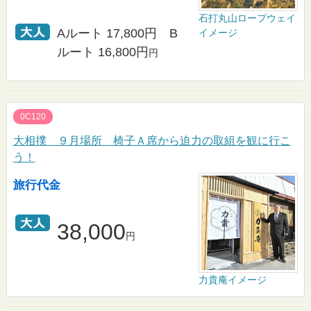
石打丸山ロープウェイ
Aルート 17,800円 B
イメージ
ルート 16,800円
円
0C120
大相撲 ９月場所 椅子Ａ席から迫力の取組を観に行こ
う！
旅行代金
38,000
円
力貴庵イメージ