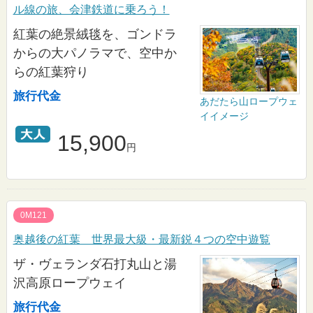
ル線の旅、会津鉄道に乗ろう！
紅葉の絶景絨毯を、ゴンドラ
からの大パノラマで、空中か
らの紅葉狩り
旅行代金
あだたら山ロープウェ
イイメージ
15,900
円
0M121
奥越後の紅葉 世界最大級・最新鋭４つの空中遊覧
ザ・ヴェランダ石打丸山と湯
沢高原ロープウェイ
旅行代金