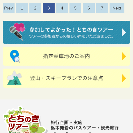
Prev
1
2
3
4
5
6
7
Next